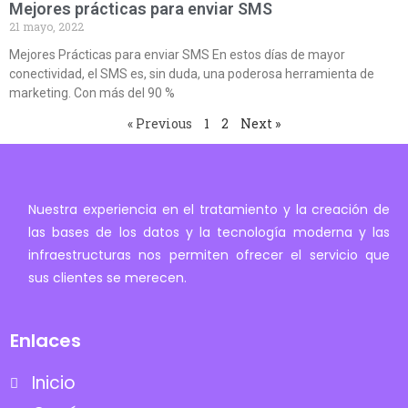
Mejores prácticas para enviar SMS
21 mayo, 2022
Mejores Prácticas para enviar SMS En estos días de mayor
conectividad, el SMS es, sin duda, una poderosa herramienta de
marketing. Con más del 90 %
« Previous
1
2
Next »
Nuestra experiencia en el tratamiento y la creación de
las bases de los datos y la tecnología moderna y las
infraestructuras nos permiten ofrecer el servicio que
sus clientes se merecen.
Enlaces
Inicio