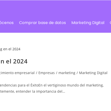
ócenos
Comprar base de datos
Marketing Digital
n el 2024
cimiento empresarial
/
Empresas
/
marketing
/
Marketing Digital
Tendencias para el ÉxitoEn el vertiginoso mundo del marketing,
ntemente, entender la importancia del…