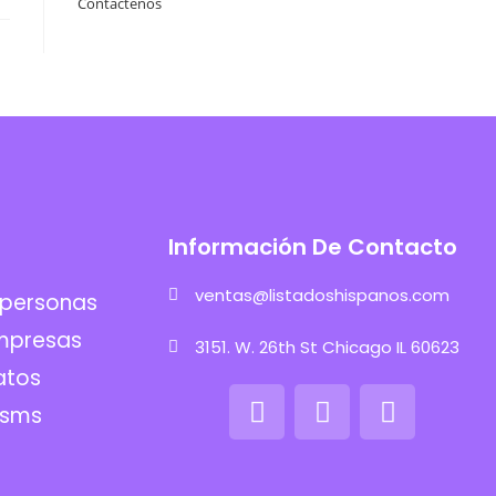
Contáctenos
Información De Contacto
ventas@listadoshispanos.com
 personas
mpresas
3151. W. 26th St Chicago IL 60623
atos
 sms