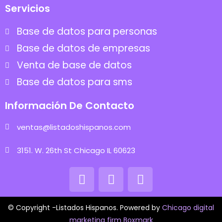
Servicios
Base de datos para personas
Base de datos de empresas
Venta de base de datos
Base de datos para sms
Información De Contacto
ventas@listadoshispanos.com
3151. W. 26th St Chicago IL 60623
© Copyright -Listados Hispanos. Powered by
Chicago digital
marketing firm Boxmark