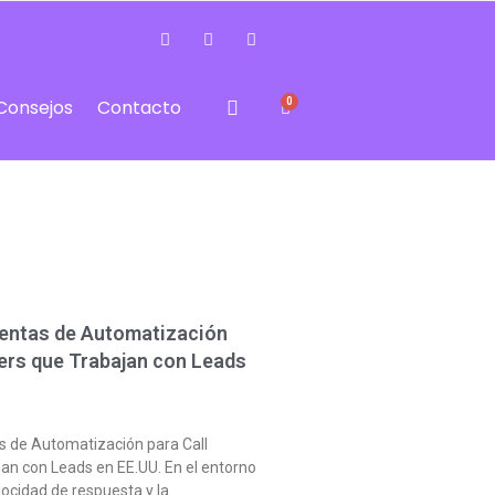
0
Consejos
Contacto
entas de Automatización
ters que Trabajan con Leads
s de Automatización para Call
an con Leads en EE.UU. En el entorno
locidad de respuesta y la