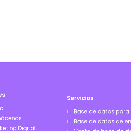
es
Servicios
io
Base de datos para
nócenos
Base de datos de e
keting Digital