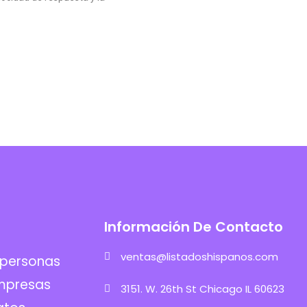
Información De Contacto
ventas@listadoshispanos.com
 personas
mpresas
3151. W. 26th St Chicago IL 60623