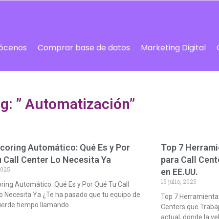
ócenos
Comprar base de datos
Marketing Digital
g: ” Automatización”
coring Automático: Qué Es y Por
Top 7 Herrami
 Call Center Lo Necesita Ya
para Call Cen
2025
en EE.UU.
15 julio, 2025
ring Automático: Qué Es y Por Qué Tu Call
o Necesita Ya ¿Te ha pasado que tu equipo de
Top 7 Herramienta
ierde tiempo llamando
Centers que Trabaj
actual, donde la ve