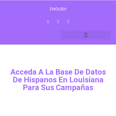
ENGLISH
Acceda A La Base De Datos
De Hispanos En Louisiana
Para Sus Campañas